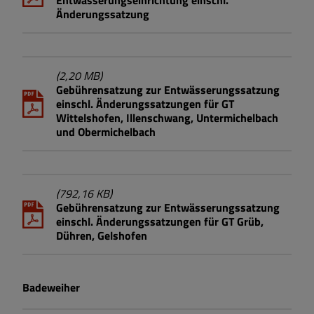
Entwässerungseinrichtung einschl.
Steuern, Gebühren, Beiträge
Änderungssatzung
VHS-Kurse - Anmeldung
(2,20 MB)
Wasserhärte
Gebührensatzung zur Entwässerungssatzung
einschl. Änderungssatzungen für GT
Wittelshofen, Illenschwang, Untermichelbach
und Obermichelbach
(792,16 KB)
Gebührensatzung zur Entwässerungssatzung
einschl. Änderungssatzungen für GT Grüb,
Dühren, Gelshofen
Badeweiher