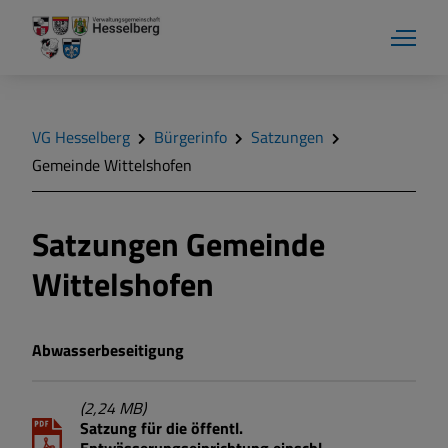
VG Hesselberg
Bürgerinfo
Satzungen
Gemeinde Wittelshofen
Bürgerinfo
Satzungen Gemeinde
Wittelshofen
Formulare
Pässe und Ausweise
Abwasserbeseitigung
Satzungen
(2,24 MB)
Satzung für die öffentl.