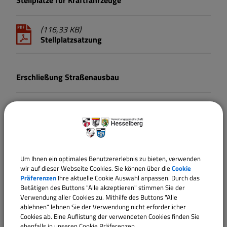
Stellplätze für Kraftfahrzeuge
(116,33 KB)
Stellplatzsatzung
Erschließung Straßenausbau
(1,49 MB)
Satzung über die Erhebung von
Straßenausbaubeiträgen Gemeinde
Wittelshofen
Um Ihnen ein optimales Benutzererlebnis zu bieten, verwenden
(883,84 KB)
wir auf dieser Webseite Cookies. Sie können über die
Cookie
Satzung über die Erhebung von
Präferenzen
Ihre aktuelle Cookie Auswahl anpassen. Durch das
Erschließungsbeiträgen Gemeinde Wittelshofen
Betätigen des Buttons "Alle akzeptieren" stimmen Sie der
Verwendung aller Cookies zu. Mithilfe des Buttons "Alle
ablehnen" lehnen Sie der Verwendung nicht erforderlicher
Cookies ab. Eine Auflistung der verwendeten Cookies finden Sie
Straßenreinigung
ebenfalls in unseren Cookie Präferenzen.