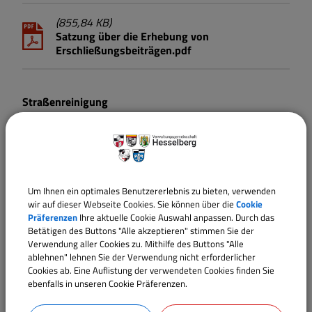
(855,84 KB)
Satzung über die Erhebung von
Erschließungsbeiträgen.pdf
Straßenreinigung
(995,44 KB)
E_Reinigungs- und Sicherungsverordnung.pdf
Um Ihnen ein optimales Benutzererlebnis zu bieten, verwenden
wir auf dieser Webseite Cookies. Sie können über die
Cookie
Satzung für die Rechtsstellung des
Präferenzen
Ihre aktuelle Cookie Auswahl anpassen. Durch das
Bürgermeisters/der Bürgermeisterin
Betätigen des Buttons "Alle akzeptieren" stimmen Sie der
Verwendung aller Cookies zu. Mithilfe des Buttons "Alle
ablehnen" lehnen Sie der Verwendung nicht erforderlicher
(126,07 KB)
Cookies ab. Eine Auflistung der verwendeten Cookies finden Sie
Satzung Rechtsstellung der ersten
ebenfalls in unseren Cookie Präferenzen.
Bürgermeisterin des ersten Bürgermeisters