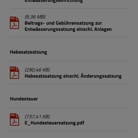
Entwässerungseinrichtung
Steuern, Gebühren, Beiträge
(9,36 MB)
VHS-Kurse - Anmeldung
Beitrags- und Gebührensatzung zur
Entwässerungssatzung einschl. Anlagen
Wasserhärte
Hebesatzsatzung
(290,46 KB)
Hebesatzsatzung einschl. Änderungssatzung
Hundesteuer
(737,41 KB)
E_Hundesteuersatzung.pdf