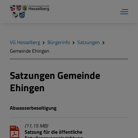
VG Hesselberg
Bürgerinfo
Satzungen
Gemeinde Ehingen
Bürgerinfo
Satzungen Gemeinde
Ehingen
Formulare
Pässe und Ausweise
Abwasserbeseitigung
Satzungen
(11,15 MB)
Satzung für die öffentliche