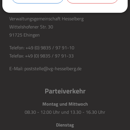
KONTAKT
Verwaltungsgemeinschaft Hesselberg
Wittelshofener Str. 30
91725 Ehingen
Telefon:
+49 (0) 9835 / 97 91-10
Telefax:
+49 (0) 9835 / 97 91-33
E-Mail:
poststelle@vg-hesselberg.de
Parteiverkehr
Montag und Mittwoch
08.30 - 12.00 Uhr und 13.30 - 16.30 Uhr
Dienstag