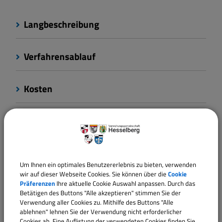
Langbeschreibung
Verfahrensablauf
Kosten
Rechtsgrundlagen
Verantwortliche Behörde
Um Ihnen ein optimales Benutzererlebnis zu bieten, verwenden
wir auf dieser Webseite Cookies. Sie können über die
Cookie
Präferenzen
Ihre aktuelle Cookie Auswahl anpassen. Durch das
Betätigen des Buttons "Alle akzeptieren" stimmen Sie der
Sachgebiete
Verwendung aller Cookies zu. Mithilfe des Buttons "Alle
Geschäftsleitung
ablehnen" lehnen Sie der Verwendung nicht erforderlicher
Cookies ab. Eine Auflistung der verwendeten Cookies finden Sie