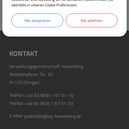
ebenfalls in unseren Cookie Präferenzen.
Alle akzeptieren
Alle ablehnen
KONTAKT
Verwaltungsgemeinschaft Hesselberg
Wittelshofener Str. 30
91725 Ehingen
Telefon:
+49 (0) 9835 / 97 91-10
Telefax:
+49 (0) 9835 / 97 91-33
E-Mail:
poststelle@vg-hesselberg.de