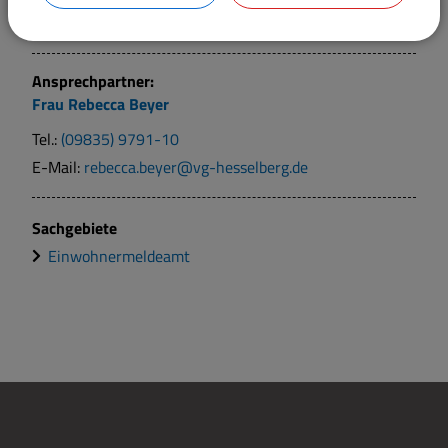
E-Mail:
jennifer.kalsow@vg-hesselberg.de
Ansprechpartner:
Frau
Rebecca
Beyer
Tel.:
(09835) 9791-10
E-Mail:
rebecca.beyer@vg-hesselberg.de
Sachgebiete
Einwohnermeldeamt