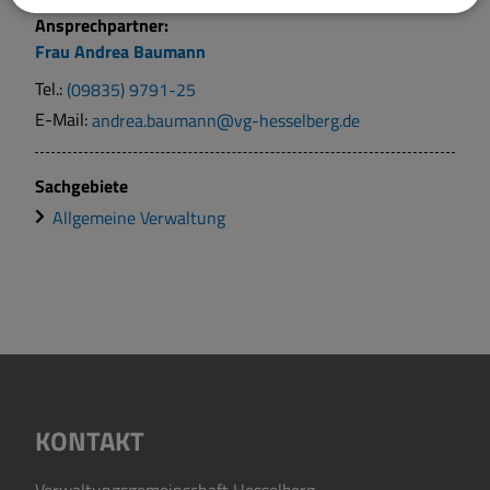
Ansprechpartner:
Frau
Andrea
Baumann
Tel.:
(09835) 9791-25
E-Mail:
andrea.baumann@vg-hesselberg.de
Sachgebiete
Allgemeine Verwaltung
KONTAKT