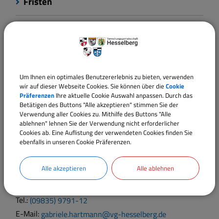
Fristen
Kosten
Rechtsbehelf
Um Ihnen ein optimales Benutzererlebnis zu bieten, verwenden
wir auf dieser Webseite Cookies. Sie können über die
Cookie
Rechtsgrundlagen
Präferenzen
Ihre aktuelle Cookie Auswahl anpassen. Durch das
Betätigen des Buttons "Alle akzeptieren" stimmen Sie der
Verwendung aller Cookies zu. Mithilfe des Buttons "Alle
ablehnen" lehnen Sie der Verwendung nicht erforderlicher
Verantwortliche Behörde
Cookies ab. Eine Auflistung der verwendeten Cookies finden Sie
ebenfalls in unseren Cookie Präferenzen.
Alle akzeptieren
Alle ablehnen
Ansprechpartner:
Frau
Gabriele
Hartmann
Tel.:
(09835) 9791-12
E-Mail:
gabriele.hartmann@vg-hesselberg.de