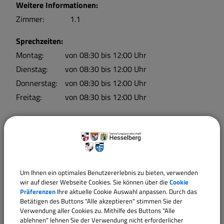
Weitere Informationen:
Zimmer:
1.1
Sprechzeiten:
Montag:
von 08:30 bis 12:00 Uhr
Dienstag:
von 08:30 bis 12:00 Uhr
Donnerstag:
von 08:30 bis 12:00 Uhr
Freitag:
von 08:30 bis 12:00 Uhr
Mitarbeiter
Um Ihnen ein optimales Benutzererlebnis zu bieten, verwenden
Kasse
wir auf dieser Webseite Cookies. Sie können über die
Cookie
Präferenzen
Ihre aktuelle Cookie Auswahl anpassen. Durch das
Betätigen des Buttons "Alle akzeptieren" stimmen Sie der
Verwaltungsleistungen
Verwendung aller Cookies zu. Mithilfe des Buttons "Alle
ablehnen" lehnen Sie der Verwendung nicht erforderlicher