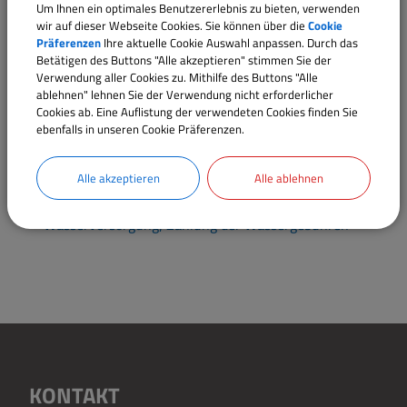
Verwaltungsleistungen
Um Ihnen ein optimales Benutzererlebnis zu bieten, verwenden
wir auf dieser Webseite Cookies. Sie können über die
Cookie
Präferenzen
Ihre aktuelle Cookie Auswahl anpassen. Durch das
Abwasser; Zahlung der Abwassergebühren
Betätigen des Buttons "Alle akzeptieren" stimmen Sie der
Feuerwehreinsatz; Erhebung von Kostenersatz
Verwendung aller Cookies zu. Mithilfe des Buttons "Alle
ablehnen" lehnen Sie der Verwendung nicht erforderlicher
Kommunale Kindertageseinrichtung; Zahlung der
Cookies ab. Eine Auflistung der verwendeten Cookies finden Sie
Benutzungsgebühren / Elternbeiträge
ebenfalls in unseren Cookie Präferenzen.
Mahnung und Vollstreckung durch die Kommune;
Informationen
Alle akzeptieren
Alle ablehnen
Spendenquittung; Ausstellung durch die Gemeinde
Wasserversorgung; Zahlung der Wassergebühren
KONTAKT